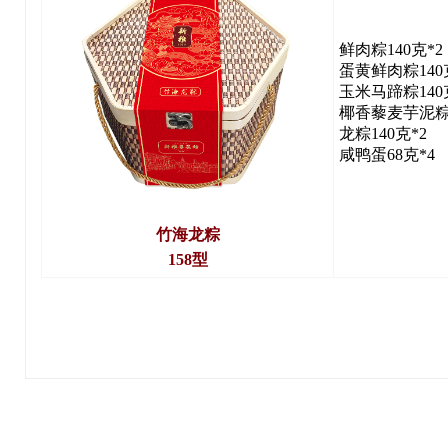
鲜肉粽140克*2
蛋黄鲜肉粽140
玉米马蹄粽140
椰香藜麦芋泥粽1
龙粽140克*2
咸鸭蛋68克*4
竹海龙粽
158型