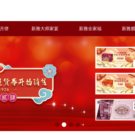
月饼
新雅大师家宴
新雅全家福
新雅