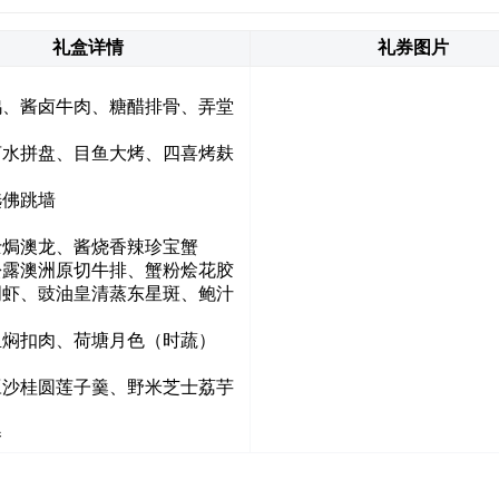
礼盒详情
礼券图片
鸡、酱卤牛肉、糖醋排骨、弄堂
卤水拼盘、目鱼大烤、四喜烤麸
选佛跳墙
士焗澳龙、酱烧香辣珍宝蟹
松露澳洲原切牛排、蟹粉烩花胶
明虾、豉油皇清蒸东星斑、鲍汁
鱼焖扣肉、荷塘月色（时蔬）
豆沙桂圆莲子羹、野米芝士荔芋
卷