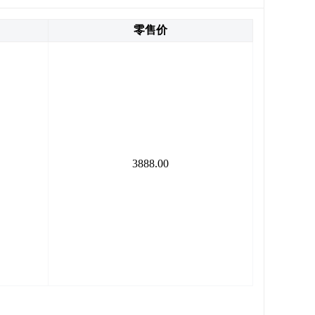
零售价
3888.00