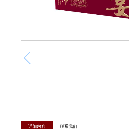
详细内容
联系我们