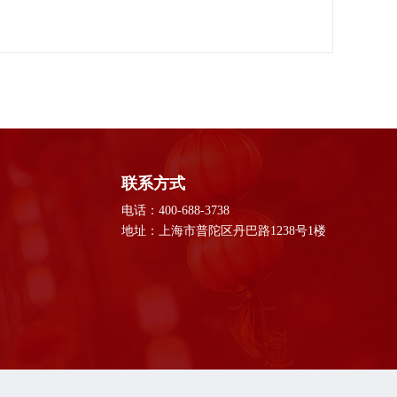
联系方式
电话：400-688-3738
地址：上海市普陀区丹巴路1238号1楼